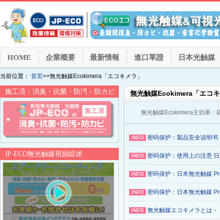
HOME
企業概要
最新情報
進口單證
日本光触媒
当前位置：
首页
>>無光触媒Ecokimera「エコキメラ」
施工済：消臭・抗菌・防汚・防カビ
無光触媒Ecokimera「エコ
無光触媒Ecokimera主効
密码保护：製品安全说明书（
JP-ECO無光触媒視頻綜述
密码保护：使用上の注意 
密码保护：日本無光触媒 Produ
密码保护：日本無光触媒 Produc
無光触媒エコキメラとは・