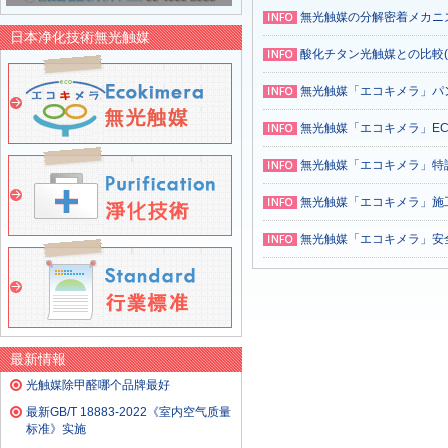
無光触媒の分解密着メカニ
日本净化技術無光触媒
酸化チタン光触媒との比較(E
無光触媒「エコキメラ」パ
無光触媒「エコキメラ」EC
無光触媒「エコキメラ」特
無光触媒「エコキメラ」施
無光触媒「エコキメラ」安
最新情報
光触媒除甲醛哪个品牌最好
最新GB/T 18883-2022《室内空气质量
标准》实施