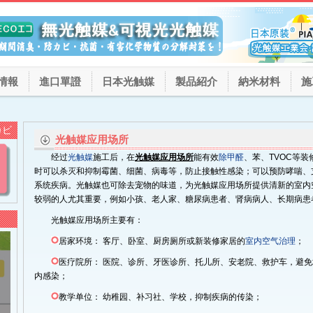
情報
進口單證
日本光触媒
製品紹介
納米材料
施
カビ
光触媒应用场所
经过
光触媒
施工后，在
光触媒应用场所
能有效
除甲醛
、苯、TVOC等装
时可以杀灭和抑制霉菌、细菌、病毒等，防止接触性感染；可以预防哮喘、
系统疾病。光触媒也可除去宠物的味道，为光触媒应用场所提供清新的室内
较弱的人尤其重要，例如小孩、老人家、糖尿病患者、肾病病人、长期病患
光触媒应用场所主要有：
居家环境： 客厅、卧室、厨房厕所或新装修家居的
室内空气治理
；
医疗院所： 医院、诊所、牙医诊所、托儿所、安老院、救护车，避免
内感染；
教学单位： 幼稚园、补习社、学校，抑制疾病的传染；