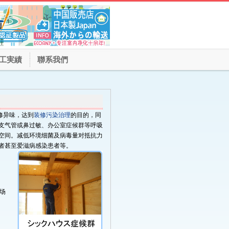
工実績
聯系我們
修异味，达到
装修污染治理
的目的，同
支气管或鼻过敏、办公室症候群等呼吸
空间。减低环境细菌及病毒量对抵抗力
者甚至爱滋病感染患者等。
场