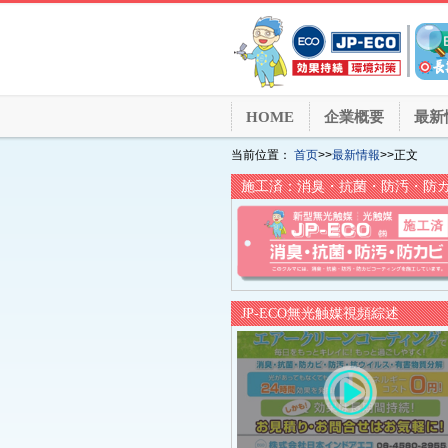
HOME
企業概要
最新
当前位置：
首页
>>
最新情報
>>正文
施工済：消臭・抗菌・防汚・防
JP-ECO無光触媒視頻綜述