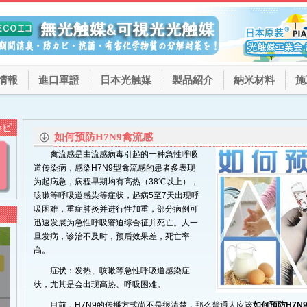
情報
進口單證
日本光触媒
製品紹介
納米材料
施
カビ
如何预防H7N9禽流感
禽流感是由流感病毒引起的一种急性呼吸
道传染病，感染H7N9型禽流感的患者多表现
为起病急，病程早期均有高热（38℃以上），
咳嗽等呼吸道感染等症状，起病5至7天出现呼
吸困难，重症肺炎并进行性加重，部分病例可
迅速发展为急性呼吸窘迫综合征并死亡。人一
旦发病，诊治不及时，预后效果差，死亡率
高。
症状：发热、咳嗽等急性呼吸道感染症
状，尤其是会出现高热、呼吸困难。
目前，H7N9的传播方式尚不是很清楚，那么普通人应该
如何预防H7N