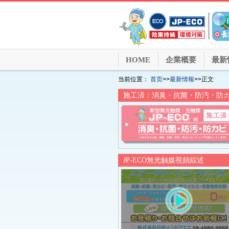
HOME
企業概要
最新
当前位置：
首页
>>
最新情報
>>正文
施工済：消臭・抗菌・防汚・防
JP-ECO無光触媒視頻綜述