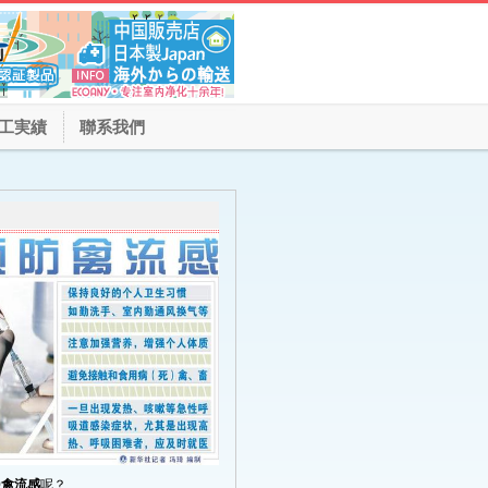
工実績
聯系我們
9禽流感
呢？