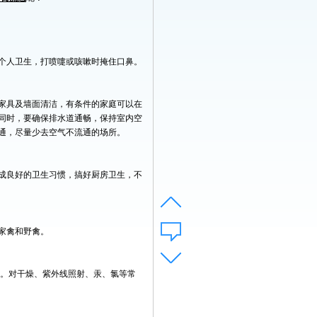
个人卫生，打喷嚏或咳嗽时掩住口鼻。
家具及墙面清洁，有条件的家庭可以在
同时，要确保排水道通畅，保持室内空
通，尽量少去空气不流通的场所。
成良好的卫生习惯，搞好厨房卫生，不
家禽和野禽。
火。对干燥、紫外线照射、汞、氯等常