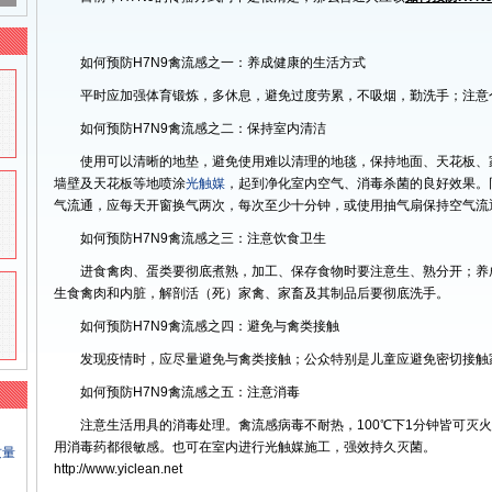
如何预防H7N9禽流感之一：养成健康的生活方式
平时应加强体育锻炼，多休息，避免过度劳累，不吸烟，勤洗手；注意
如何预防H7N9禽流感之二：保持室内清洁
使用可以清晰的地垫，避免使用难以清理的地毯，保持地面、天花板、
墙壁及天花板等地喷涂
光触媒
，起到净化室内空气、消毒杀菌的良好效果。
气流通，应每天开窗换气两次，每次至少十分钟，或使用抽气扇保持空气流
如何预防H7N9禽流感之三：注意饮食卫生
进食禽肉、蛋类要彻底煮熟，加工、保存食物时要注意生、熟分开；养
生食禽肉和内脏，解剖活（死）家禽、家畜及其制品后要彻底洗手。
如何预防H7N9禽流感之四：避免与禽类接触
发现疫情时，应尽量避免与禽类接触；公众特别是儿童应避免密切接触
如何预防H7N9禽流感之五：注意消毒
注意生活用具的消毒处理。禽流感病毒不耐热，100℃下1分钟皆可灭
用消毒药都很敏感。也可在室内进行光触媒施工，强效持久灭菌。
质量
http://www.yiclean.net