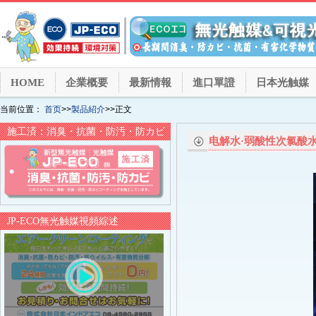
HOME
企業概要
最新情報
進口單證
日本光触媒
当前位置：
首页
>>
製品紹介
>>正文
施工済：消臭・抗菌・防汚・防カビ
电解水·弱酸性次氯酸
JP-ECO無光触媒視頻綜述