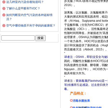
步克服了HOCl原有不稳定性带来的技术
这几种室内污染你都知道吗？
2016）。
了解什么是甲醛和TVOC？
“
游离氯：以次氯酸、次氯酸根离子
如何判断室内空气污染的各种超标情
大量的测试和应用实践表明，稳定
况？
求（Al-Haq、Sugiyama and 
于盐酸和氯（分别为HCl和Cl2）
空气中哪些物质不利于孕妈的健康呢？
次氯酸盐（OCl
–
）。活性氯最终还
性随时间而降低，并被描述为“高度不
搜
处理要求，OSHA认为弱酸性次氯
索：
一个有力条件。HOCl可以使蛋
设计和实施提供了新的机会（Hugh
而且极难灭活（Abbott，2015）
“
译者注：OSHA，即职业安全与健
因此，弱酸性次氯酸水HOCl可
到高侵袭性念珠菌、酵母菌，弱酸性次氯酸
Nguyen，2017年）。HC
能具有较大作为。
“
译者注：黄病毒属(Flavivir
等)传播而引起感染。过去曾归类
毒。
产品特点：
消毒杀菌效果