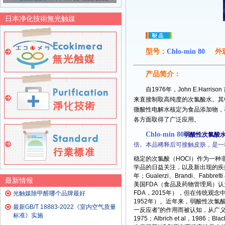
日本净化技術無光触媒
型号：
Chlo-min 80
外
产品简介：
自1976年，John E.H
来直接制取高纯度的次氯酸水。其中p
微酸性电解水核定为食品添加物，
各方面取得了广泛应用。
Chlo-min 80
弱酸性次氯酸
倍。本品稀释后可接触皮肤，是一
稳定的次氯酸（HOCl）作为一
学品的日益关注，以及新出现的疾病的抗微生
年；Gualerzi、Brandi、Fabbret
最新情報
美国FDA（食品及药物管理局）认
FDA，2015年），但在传统观念
光触媒除甲醛哪个品牌最好
1952年）。近年来，弱酸性次氯
最新GB/T 18883-2022《室内空气质量
一反应者”的作用而被认知，从广义上
标准》实施
1975；Albrich et
al
，1986；Black 