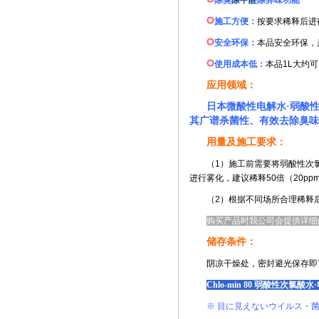
除臭
除甲醛
除异味功能
施工方便：
按要求稀释后进
安全环保：
本品安全环保，
使用成本低：
本品1L大约可
应用领域：
日本微酸性电解水·弱酸
其广谱杀菌性、有效去除臭味
用量及施工要求：
（1）施工前需要将弱酸性次氯
进行雾化，建议稀释50倍（20p
（2）根据不同场所合理稀释
购买产品时我公司会提供详细
储存条件：
阴凉干燥处，密封避光保存即
Chlo-min 80 弱酸性次氯酸水
※ 目に見えないウイルス・