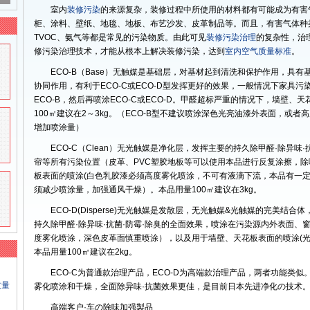
室内
装修污染
的来源复杂，装修过程中所使用的材料都有可能成为有害
柜、涂料、壁纸、地毯、地板、布艺沙发、皮革制品等。而且，有害气体种
TVOC、氨气等都是常见的污染物质。由此可见
装修污染治理
的复杂性，治
修污染治理技术，才能从根本上解决装修污染，达到
室内空气质量标准
。
ECO-B（Base）无触媒是基础层，对基材起到清洗和保护作用，具有基
协同作用，有利于ECO-C或ECO-D型发挥更好的效果，一般情况下家具
ECO-B，然后再喷涂ECO-C或ECO-D。甲醛超标严重的情况下，墙壁
100㎡建议在2～3kg。（ECO-B型不建议喷涂深色光亮油漆外表面，或
增加喷涂量）
ECO-C（Clean）无光触媒是净化层，发挥主要的持久除甲醛·除异
帘等所有污染位置（皮革、PVC塑胶地板等可以使用本品进行反复涂擦，
板表面的喷涂(白色乳胶漆必须高度雾化喷涂，不可有液滴下流，本品有一
须减少喷涂量，加强通风干燥）。本品用量100㎡建议在3kg。
ECO-D(Disperse)无光触媒是发散层，无光触媒&光触媒的完美结
持久除甲醛·除异味·抗菌·防霉·除臭的全面效果，喷涂在污染源内外表面、
度雾化喷涂，深色皮革面慎重喷涂），以及用于墙壁、天花板表面的喷涂(
本品用量100㎡建议在2kg。
ECO-C为普通款治理产品，ECO-D为高端款治理产品，两者功能类似
质量
雾化喷涂和干燥，全面除异味·抗菌效果更佳，是目前日本先进净化の技术
高端客户·车の除味加强製品