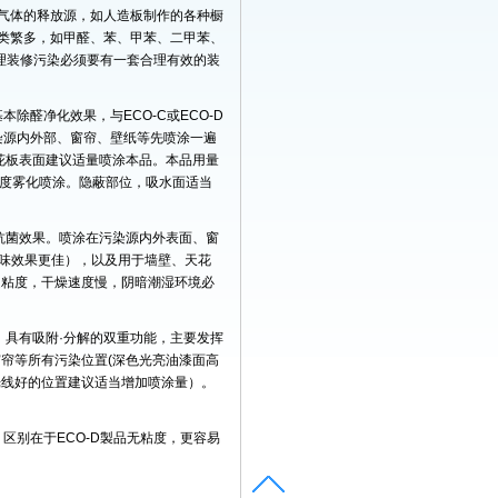
气体的释放源，如人造板制作的各种橱
类繁多，如甲醛、苯、甲苯、二甲苯、
理装修污染必须要有一套合理有效的装
本除醛净化效果，与ECO-C或ECO-D
污染源内外部、窗帘、壁纸等先喷涂一遍
、天花板表面建议适量喷涂本品。本品用量
者高度雾化喷涂。隐蔽部位，吸水面适当
味·抗菌效果。喷涂在污染源内外表面、窗
除味效果更佳），以及用于墙壁、天花
定粘度，干燥速度慢，阴暗潮湿环境必
合体，具有吸附·分解的双重功能，主要发挥
窗帘等所有污染位置(深色光亮油漆面高
光线好的位置建议适当增加喷涂量）。
。区别在于ECO-D製品无粘度，更容易
。