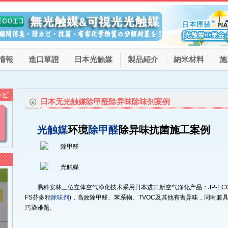
情報
進口單證
日本光触媒
製品紹介
納米材料
施
カビ
日本无光触媒除甲醛除异味除味剂案例
光触媒
环境
除甲醛
除异味抗菌施工案例
易科安林三位立体空气净化技术采用日本进口新空气净化产品：JP-EC
FS芬多精
除味剂
)，高效除甲醛、苯系物、TVOC及其他有害异味，同时兼
污染难题。