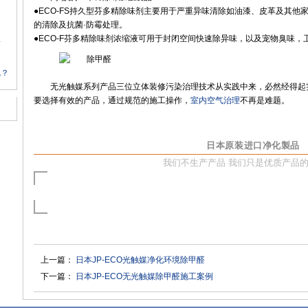
●ECO-FS持久型芬多精除味剂主要用于严重异味清除如油漆、皮革及其他家
的清除及抗菌·防霉处理。
●ECO-F芬多精除味剂浓缩液可用于封闭空间快速除异味，以及宠物臭味
情
呢？
无光触媒系列产品三位立体装修污染治理技术从实践中来，必然经得起
要选择有效的产品，通过规范的施工操作，
室内空气治理
不再是难题。
日本原装进口净化製品
我们不生产产品 我们只是优质产品的搬
上一篇：
日本JP-ECO光触媒净化环境除甲醛
下一篇：
日本JP-ECO无光触媒除甲醛施工案例