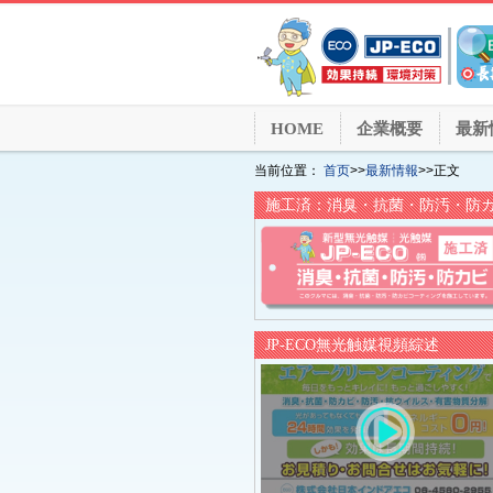
HOME
企業概要
最新
当前位置：
首页
>>
最新情報
>>正文
施工済：消臭・抗菌・防汚・防
JP-ECO無光触媒視頻綜述