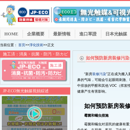
HOME
企業概要
最新情報
進口單證
日本光触媒
当前位置：
首页
>>
淨化技術
>>正文
施工済：消臭・抗菌・防汚・防カビ
如何预防新房装修污染
“新房
装修污染
”正在成为搬
鼻的气味，可能会引起眼睛刺激、
中排放的甲醛和其他 VOC（挥
JP-ECO無光触媒視頻綜述
健康产生有害影响。
如何预防新房装
霉菌和螨虫措施
霉菌和螨虫对居民的健康有重