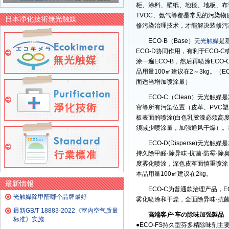
柜、涂料、壁纸、地毯、地板、布
TVOC、氨气等都是常见的污染物
日本净化技術無光触媒
修污染治理技术，才能解决装修污
ECO-B（Base）无
光触媒
是
ECO-D协同作用，有利于ECO
涂一遍ECO-B，然后再喷涂EC
品用量100㎡建议在2～3kg。
面适当增加喷涂量）
ECO-C（Clean）无光
帘等所有污染位置（皮革、PVC
板表面的喷涂(白色乳胶漆必须高
须减少喷涂量，加强通风干燥）。本
ECO-D(Disperse)
持久除甲醛·除异味·抗菌·防霉·
度雾化喷涂，深色皮革面慎重喷涂
本品用量100㎡建议在2kg。
最新情報
ECO-C为普通款治理产品，
光触媒除甲醛哪个品牌最好
雾化喷涂和干燥，全面除异味·抗
最新GB/T 18883-2022《室内空气质量
高端客户·车の除味加强製品
标准》实施
●ECO-FS持久型芬多精除味剂