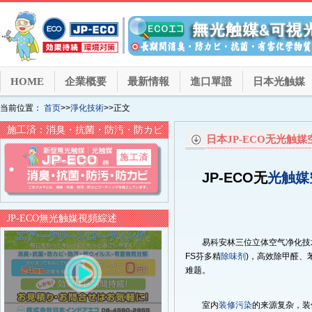
HOME
企業概要
最新情報
進口單證
日本光触媒
当前位置：
首页
>>
淨化技術
>>正文
施工済：消臭・抗菌・防汚・防カビ
日本JP-ECO无光触
JP-ECO无
光触媒
JP-ECO無光触媒視頻綜述
易科安林三位立体空气净化技术
FS芬多精
除味剂
)，高效除甲醛、
难题。
室内
装修污染
的来源复杂，装