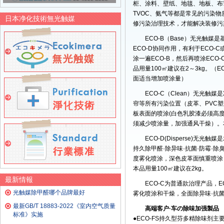
柜、涂料、壁纸、地毯、地板、布
TVOC、氨气等都是常见的污染物
日本净化技術無光触媒
修污染治理技术，才能解决装修污
ECO-B（Base）无光触
ECO-D协同作用，有利于ECO
涂一遍ECO-B，然后再喷涂EC
品用量100㎡建议在2～3kg。
面适当增加喷涂量）
ECO-C（Clean）无光
帘等所有污染位置（皮革、PVC
板表面的喷涂(白色乳胶漆必须高
须减少喷涂量，加强通风干燥）。本
ECO-D(Disperse)
持久除甲醛·除异味·抗菌·防霉·
度雾化喷涂，深色皮革面慎重喷涂
本品用量100㎡建议在2kg。
最新情報
ECO-C为普通款治理产品，
光触媒除甲醛哪个品牌最好
雾化喷涂和干燥，全面除异味·抗
最新GB/T 18883-2022《室内空气质量
高端客户·车の除味加强製品
标准》实施
●ECO-FS持久型芬多精除味剂