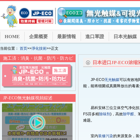
HOME
企業概要
最新情報
進口單證
日本光触媒
当前位置：
首页
>>
淨化技術
>>正文
施工済：消臭・抗菌・防汚・防カビ
日本进口JP-ECO
JP-ECO
无光触媒
可以有效地
能，能将细菌或真菌释放出的毒素
JP-ECO無光触媒視頻綜述
易科安林三位立体空气净化技术
FS芬多精
除味剂
)，高效
除甲醛
、
难题。
室内
装修污染
的来源复杂，装