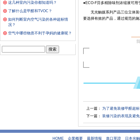
这几种室内污染你都知道吗？
●ECO-F芬多精除味剂浓缩液
了解什么是甲醛和TVOC？
无光触媒系列产品三位立体装
要选择有效的产品，通过规范的施
如何判断室内空气污染的各种超标情
况？
空气中哪些物质不利于孕妈的健康呢？
搜
索：
上一篇：
为了避免装修甲醛超标
下一篇：
装修污染的表现及避免
HOME
企業概要
最新情報
進口單證
日本光触