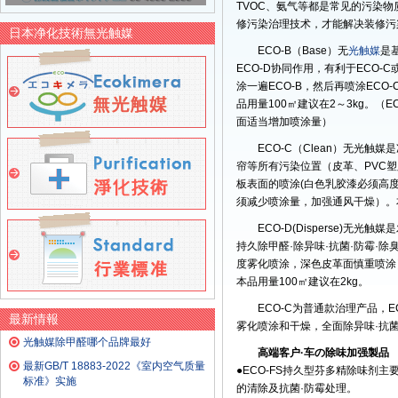
TVOC、氨气等都是常见的污染物
修污染治理技术，才能解决装修污
日本净化技術無光触媒
ECO-B（Base）无
光触媒
是
ECO-D协同作用，有利于ECO
涂一遍ECO-B，然后再喷涂EC
品用量100㎡建议在2～3kg。
面适当增加喷涂量）
ECO-C（Clean）无光
帘等所有污染位置（皮革、PVC
板表面的喷涂(白色乳胶漆必须高
须减少喷涂量，加强通风干燥）。本
ECO-D(Disperse)
持久除甲醛·除异味·抗菌·防霉·
度雾化喷涂，深色皮革面慎重喷涂
本品用量100㎡建议在2kg。
ECO-C为普通款治理产品，
最新情報
雾化喷涂和干燥，全面除异味·抗
光触媒除甲醛哪个品牌最好
高端客户·车の除味加强製品
最新GB/T 18883-2022《室内空气质量
●ECO-FS持久型芬多精除味剂
标准》实施
的清除及抗菌·防霉处理。