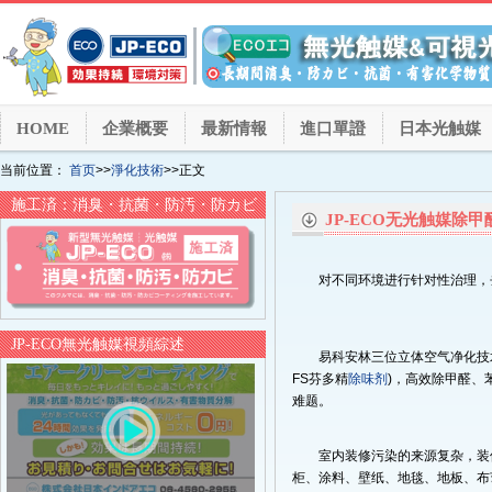
HOME
企業概要
最新情報
進口單證
日本光触媒
当前位置：
首页
>>
淨化技術
>>正文
施工済：消臭・抗菌・防汚・防カビ
JP-ECO无光触媒除
对不同环境进行针对性治理，
JP-ECO無光触媒視頻綜述
易科安林三位立体空气净化技术
FS芬多精
除味剂
)，高效除甲醛、
难题。
室内装修污染的来源复杂，装
柜、涂料、壁纸、地毯、地板、布