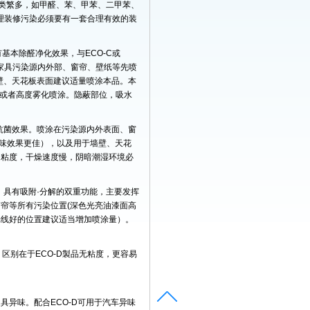
类繁多，如甲醛、苯、甲苯、二甲苯、
理装修污染必须要有一套合理有效的装
有基本除醛净化效果，与ECO-C或
况下家具污染源内外部、窗帘、壁纸等先喷
，墙壁、天花板表面建议适量喷涂本品。本
面，或者高度雾化喷涂。隐蔽部位，吸水
味·抗菌效果。喷涂在污染源内外表面、窗
除味效果更佳），以及用于墙壁、天花
定粘度，干燥速度慢，阴暗潮湿环境必
合体，具有吸附·分解的双重功能，主要发挥
窗帘等所有污染位置(深色光亮油漆面高
光线好的位置建议适当增加喷涂量）。
。区别在于ECO-D製品无粘度，更容易
。
具异味。配合ECO-D可用于汽车异味