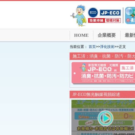
HOME
企業概要
最新
当前位置：
首页
>>
淨化技術
>>正文
施工済：消臭・抗菌・防汚・防
JP-ECO無光触媒視頻綜述