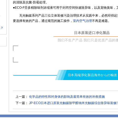
的清除及抗菌·防霉处理。
●ECO-F芬多精除味剂浓缩液可用于封闭空间快速除异味，以及宠物臭味
无光触媒系列产品三位立体装修污染治理技术从实践中来，必然经得起
情
要选择有效的产品，通过规范的施工操作，
室内空气治理
不再是难题。
呢？
日本原装进口净化製品
我们不生产产品 我们只是优质产品的
日本高端淨化製品海外からの輸送
上一篇：
化学品的特性和对身体的影响及最简单有效的补救措施
下一篇：
JP-ECO日本进口原装光触媒除甲醛纳米光触媒综合除异味装修