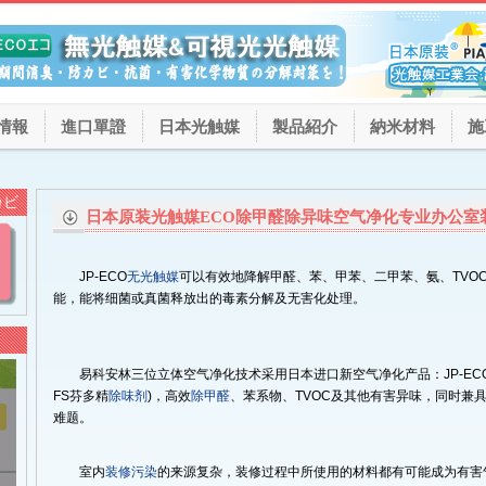
情報
進口單證
日本光触媒
製品紹介
納米材料
施
カビ
日本原装光触媒ECO除甲醛除异味空气净化专业办公室
JP-ECO
无光触媒
可以有效地降解甲醛、苯、甲苯、二甲苯、氨、TVO
能，能将细菌或真菌释放出的毒素分解及无害化处理。
易科安林三位立体空气净化技术采用日本进口新空气净化产品：JP-EC
FS芬多精
除味剂
)，高效
除甲醛
、苯系物、TVOC及其他有害异味，同时兼
难题。
室内
装修污染
的来源复杂，装修过程中所使用的材料都有可能成为有害