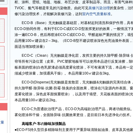
柜、涂料、壁纸、地毯、地板、布艺沙发、皮革制品等。而且，有害气体种
TVOC、氨气等都是常见的污染物质。由此可见
装修污染治理
的复杂性，治
修污染治理技术，才能解决装修污染，达到
室内空气质量标准
。
ECO-B（Base）无光触媒是基础层，对基材起到清洗和保护作用，具
ECO-D协同作用，有利于ECO-C或ECO-D型发挥更好的效果，一般情
涂一遍ECO-B，然后再喷涂ECO-C或ECO-D。甲醛超标严重的情况下
品用量100㎡建议在2～3kg。（ECO-B型不建议喷涂深色光亮油漆外表
面适当增加喷涂量）
ECO-C（Clean）无光触媒是净化层，发挥主要的持久除甲醛·除异
帘等所有污染位置（皮革、PVC塑胶地板等可以使用本品进行反复涂擦，
板表面的喷涂(白色乳胶漆必须高度雾化喷涂，不可有液滴下流，本品有一
须减少喷涂量，加强通风干燥）。本品用量100㎡建议在3kg。
ECO-D(Disperse)无光触媒是发散层，无光触媒&光触媒的完美结
持久除甲醛·除异味·抗菌·防霉·除臭的全面效果，喷涂在污染源内外表面、
度雾化喷涂，深色皮革面慎重喷涂），以及用于墙壁、天花板表面的喷涂(
本品用量100㎡建议在2kg。
ECO-C为普通款治理产品，ECO-D为高端款治理产品，两者功能类似
雾化喷涂和干燥，全面除异味·抗菌效果更佳，是目前日本先进净化の技术
质量
高端客户·车の除味加强製品
●ECO-FS持久型芬多精除味剂主要用于严重异味清除如油漆、皮革及其他家