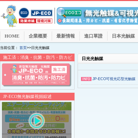
HOME
企業概要
最新情報
進口單證
日本光触媒
当前位置：
首页
>>日光光触媒
施工済：消臭・抗菌・防汚・防カビ
日光光触媒
JP-ECO可視光応型光触媒
JP-ECO無光触媒視頻綜述