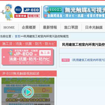
HOME
企業概要
最新情報
進口單證
日本光触媒
当前位置：
首页
>>民用建筑工程室内环境污染控制规范
施工済：消臭・抗菌・防汚・防カビ
民用建筑工程室内环境污染控
《民用建筑工程室内环境污染控
JP-ECO無光触媒視頻綜述