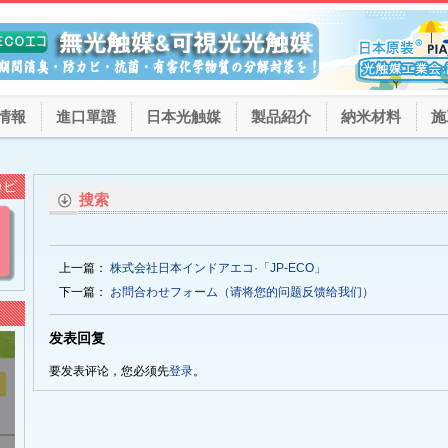
情報
進口單證
日本光触媒
製品紹介
納米材料
施
カビ
搜索
上一篇：
株式会社日本インドアエコ·「JP-ECO」
下一篇：
お問合わせフォーム（请将您的问题反馈给我们）
发表回复
要发表评论，您必须先
登录
。