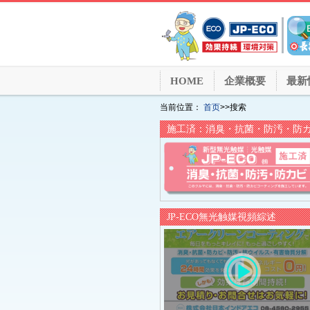
HOME
企業概要
最新
当前位置：
首页
>>搜索
施工済：消臭・抗菌・防汚・防
JP-ECO無光触媒視頻綜述