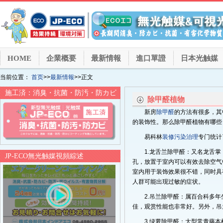
HOME
企業概要
最新情報
進口單證
日本光触媒
当前位置：
首页
>>
最新情報
>>正文
施工済：消臭・抗菌・防汚・防カビ
除甲醛植物
新房
除甲醛
的方法有很多，其
的装饰性。那么除甲醛植物有哪些
易科林
装修污染治理
专门统计
1.龙舌兰除甲醛：又名龙舌
JP-ECO無光触媒視頻綜述
孔，放置于室内可以有效去除空气
室内用于装饰效果很不错，同时具
人群可能出现过敏的症状。
2.吊兰除甲醛：属百合科多
佳，观赏性能也非常好。另外，吊
3.绿萝除甲醛：大型常青藤