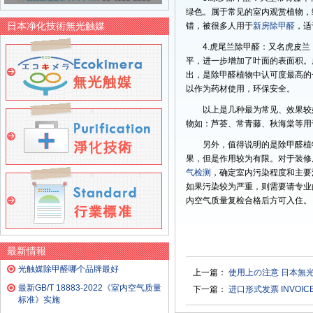
绿色。属于常见的室内观赏植物，
日本净化技術無光触媒
错，被很多人用于
新房除甲醛
，适
4.虎尾兰除甲醛：又名虎皮
平，进一步增加了叶面的表面积。
出，是除甲醛植物中认可度最高的
以作为药材使用，环保安全。
以上是几种最为常见、效果较
物如：芦荟、常青藤、秋海棠等用
另外，值得说明的是除甲醛植
果，但是作用较为有限。对于装修
气检测
，确定室内污染程度和主要
如果污染较为严重，则需要请专业
内空气质量复检合格后方可入住。
最新情報
光触媒除甲醛哪个品牌最好
上一篇：
使用上の注意 日本無
最新GB/T 18883-2022《室内空气质量
下一篇：
进口形式发票 INVOI
标准》实施